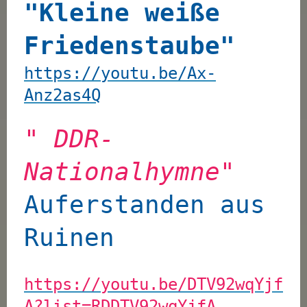
"Kleine weiße
Friedenstaube"
https://youtu.be/Ax-
Anz2as4Q
" DDR-
Nationalhymne"
Auferstanden aus
Ruinen
https://youtu.be/DTV92wqYjf
A?list=RDDTV92wqYjfA