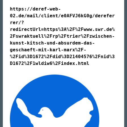
https://deref-web-
02.de/mail/client/e0AFVJ6kG0g/derefer
rer/?
redirectUrl=https%3A%2F%2Fwww.swr.de%
2Fswraktuell%2Frp%2Ftrier%2Fzwischen-
kunst-kitsch-und-absurdem-das-
geschaeft-mit-karl-marx%2F-
%2Fid%3D1672%2Fdid%3D21404576%2Fnid%3
D1672%2F1wldiw6%2Findex.html