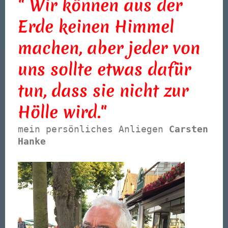
" Wir können aus der
Erde keinen Himmel
machen, aber jeder von
uns sollte etwas dafür
tun, dass sie nicht zur
Hölle wird."
mein persönliches Anliegen
Carsten
Hanke